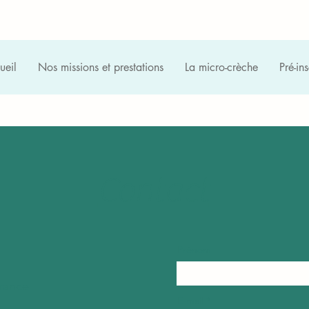
ueil
Nos missions et prestations
La micro-crèche
Pré-ins
Contact
Prénom
France
E-mail