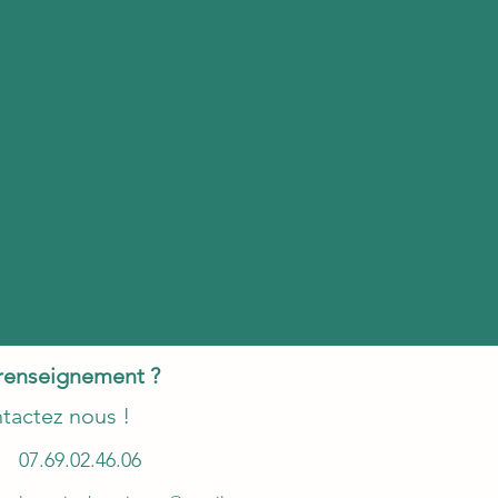
renseignement ?
tactez nous !
07.69.02.46.06