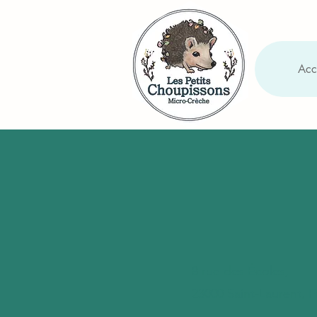
Acc
8 rue des Écoles,
23000 Saint-Laurent, 