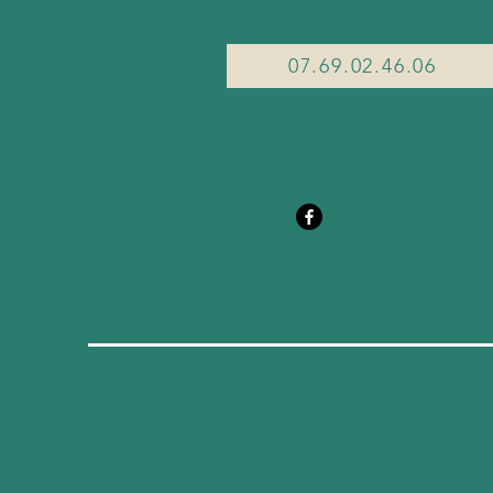
07.69.02.46.06
lespetitschoupissons